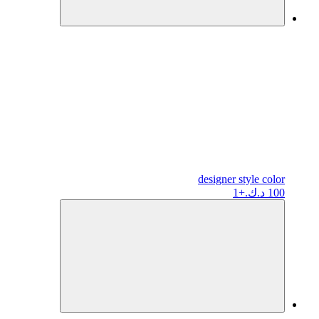
designer
style color
100 د.ك.
+1