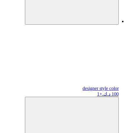
designer
style color
100 د.ك.
+1