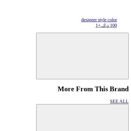
designer
style color
100 د.ك.
+1
More From This Brand
SEE ALL