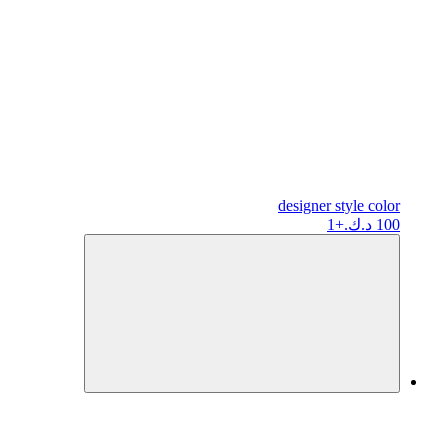
designer
style color
100 د.ك.
+1