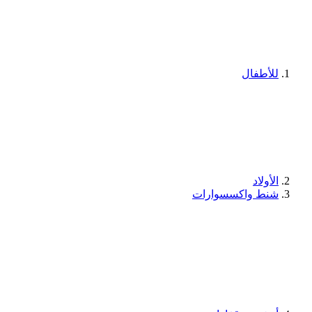
للأطفال
الأولاد
شنط واكسسوارات