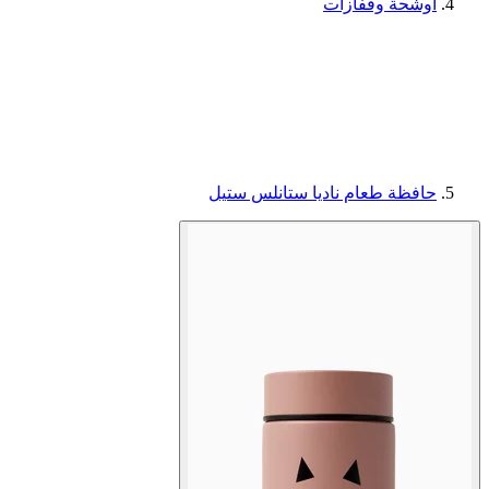
أوشحة وقفازات
حافظة طعام ناديا ستانلس ستيل