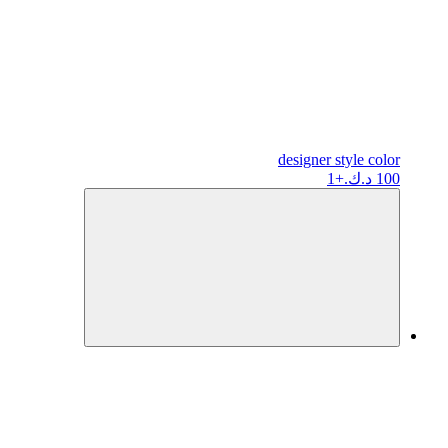
designer
style color
100 د.ك.
+1