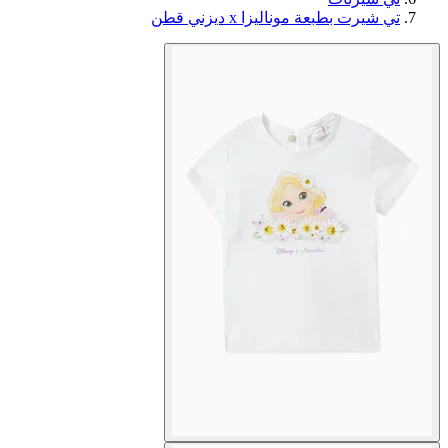
تي شيرت بطبعة موناليزا x ديزني قطن