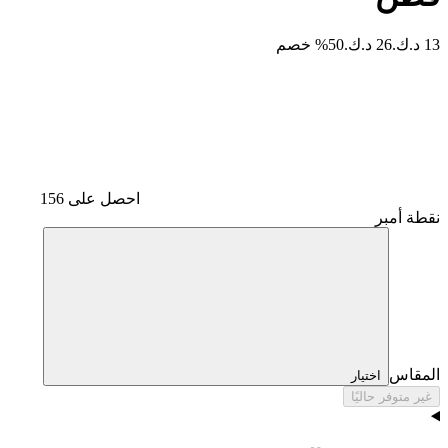
13 د.ك.
26 د.ك.
50% خصم
احصل على 156
نقطة أمبر
المقاس
اختيار
غير متوفر حاليًا