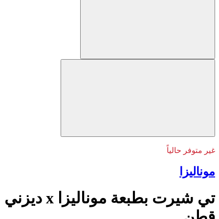
غير متوفر حالياً
موناليزا
تي شيرت بطبعة موناليزا x ديزني
قطن