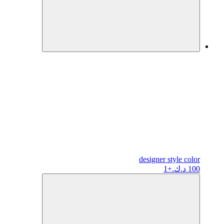
designer
style color
100 د.ك.
+1