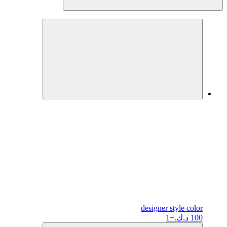
designer
style color
100 د.ك.
+1