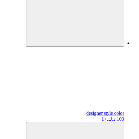
designer
style color
100 د.ك.
+1